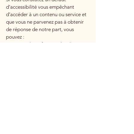
d'accessibilité vous empêchant
d’accéder à un contenu ou service et
que vous ne parvenez pas à obtenir
de réponse de notre part, vous
pouvez :
Contacter le Défenseur des droits via
www.defenseurdesdroits.fr
Ou écrire au délégué du Défenseur
des droits en Île-de-France